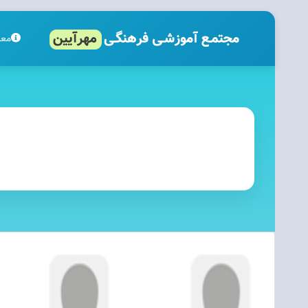
معر
مع